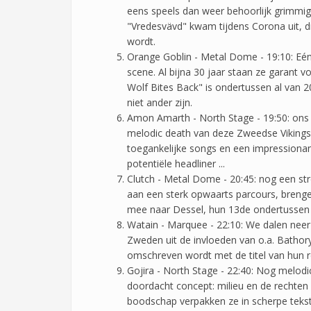
eens speels dan weer behoorlijk grimmi
"Vredesvävd" kwam tijdens Corona uit, di
wordt.
Orange Goblin - Metal Dome - 19:10: Eén 
scene. Al bijna 30 jaar staan ze garant v
Wolf Bites Back" is ondertussen al van 
niet ander zijn.
Amon Amarth - North Stage - 19:50: ons 
melodic death van deze Zweedse Vikings.
toegankelijke songs en een impressiona
potentiële headliner ...
Clutch - Metal Dome - 20:45: nog een str
aan een sterk opwaarts parcours, breng
mee naar Dessel, hun 13de ondertussen
Watain - Marquee - 22:10: We dalen neer
Zweden uit de invloeden van o.a. Bathory
omschreven wordt met de titel van hun r
Gojira - North Stage - 22:40: Nog melodi
doordacht concept: milieu en de rechten
boodschap verpakken ze in scherpe tekst