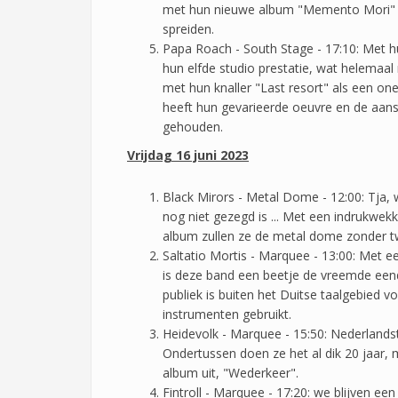
met hun nieuwe album "Memento Mori" o
spreiden.
Papa Roach - South Stage - 17:10: Met h
hun elfde studio prestatie, wat helemaal
met hun knaller "Last resort" als een o
heeft hun gevarieerde oeuvre en de aans
gehouden.
Vrijdag 16 juni 2023
Black Mirors - Metal Dome - 12:00: Tja
nog niet gezegd is ... Met een indrukwek
album zullen ze de metal dome zonder twij
Saltatio Mortis - Marquee - 13:00: Met e
is deze band een beetje de vreemde eend 
publiek is buiten het Duitse taalgebied v
instrumenten gebruikt.
Heidevolk - Marquee - 15:50: Nederland
Ondertussen doen ze het al dik 20 jaar,
album uit, "Wederkeer".
Fintroll - Marquee - 17:20: we blijven ee