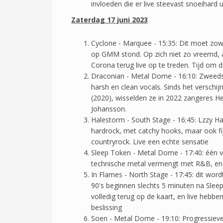
invloeden die er live steevast snoeihard u
Zaterdag 17 juni 2023
Cyclone - Marquee - 15:35: Dit moet zowa
op GMM stond. Op zich niet zo vreemd, a
Corona terug live op te treden. Tijd om di
Draconian - Metal Dome - 16:10: Zweeds
harsh en clean vocals. Sinds het verschi
(2020), wisselden ze in 2022 zangeres He
Johansson.
Halestorm - South Stage - 16:45: Lzzy Ha
hardrock, met catchy hooks, maar ook fij
countryrock. Live een echte sensatie
Sleep Token - Metal Dome - 17:40: één 
technische metal vermengt met R&B, en dit
In Flames - North Stage - 17:45: dit wor
90's beginnen slechts 5 minuten na Sle
volledig terug op de kaart, en live hebb
beslissing
Soen - Metal Dome - 19:10: Progressieve