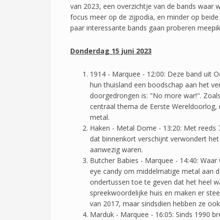
van 2023, een overzichtje van de bands waar we
focus meer op de zijpodia, en minder op beide
paar interessante bands gaan proberen meepik
Donderdag 15 juni 2023
1914 - Marquee - 12:00: Deze band uit Oe
hun thuisland een boodschap aan het ve
doorgedrongen is: "No more war!". Zoals
centraal thema de Eerste Wereldoorlog, 
metal.
Haken - Metal Dome - 13:20: Met reeds 
dat binnenkort verschijnt verwondert he
aanwezig waren.
Butcher Babies - Marquee - 14:40: Waar 
eye candy om middelmatige metal aan de
ondertussen toe te geven dat het heel wa
spreekwoordelijke huis en maken er stee
van 2017, maar sindsdien hebben ze ook h
Marduk - Marquee - 16:05: Sinds 1990 b