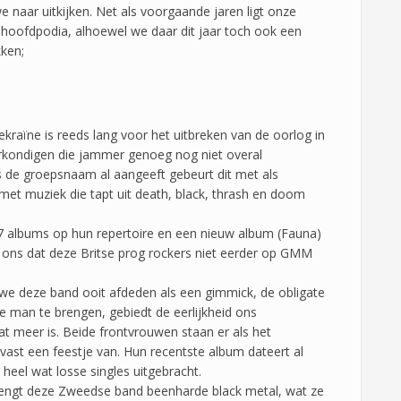
 naar uitkijken. Net als voorgaande jaren ligt onze
 hoofdpodia, alhoewel we daar dit jaar toch ook een
ken;
kraïne is reeds lang voor het uitbreken van de oorlog in
rkondigen die jammer genoeg nog niet overal
 de groepsnaam al aangeeft gebeurt dit met als
met muziek die tapt uit death, black, thrash en doom
7 albums op hun repertoire en een nieuw album (Fauna)
t ons dat deze Britse prog rockers niet eerder op GMM
we deze band ooit afdeden als een gimmick, de obligate
 man te brengen, gebiedt de eerlijkheid ons
t meer is. Beide frontvrouwen staan er als het
vast een feestje van. Hun recentste album dateert al
eel wat losse singles uitgebracht.
rengt deze Zweedse band beenharde black metal, wat ze