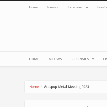
Overslaan en naar de inhoud gaan
Home
Nieuws
Recensies
Live-R
HOME
NIEUWS
RECENSIES
LI
Home
Graspop Metal Meeting 2023