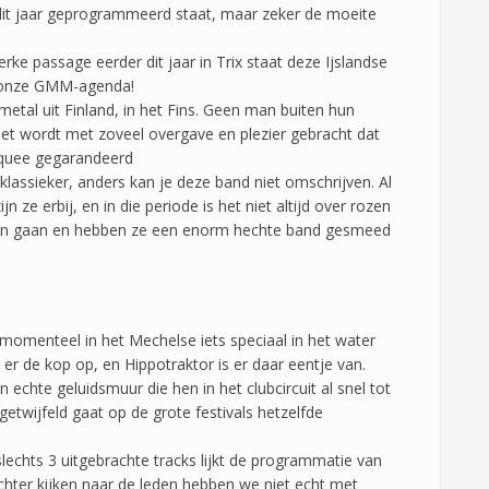
dit jaar geprogrammeerd staat, maar zeker de moeite
erke passage eerder dit jaar in Trix staat deze Ijslandse
p onze GMM-agenda!
 metal uit Finland, in het Fins. Geen man buiten hun
het wordt met zoveel overgave en plezier gebracht dat
arquee gegarandeerd
 klassieker, anders kan je deze band niet omschrijven. Al
n ze erbij, en in die periode is het niet altijd over rozen
jven gaan en hebben ze een enorm hechte band gesmeed
momenteel in het Mechelse iets speciaal in het water
 er de kop op, en Hippotraktor is er daar eentje van.
echte geluidsmuur die hen in het clubcircuit al snel tot
twijfeld gaat op de grote festivals hetzelfde
slechts 3 uitgebrachte tracks lijkt de programmatie van
chter kijken naar de leden hebben we niet echt met