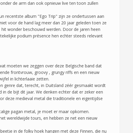
nder de arm dan ook opnieuw live ten toon zullen
un recentste album "Ego Trip" zijn ze ondertussen aan
 niet voor de hand lag meer dan 20 jaar geleden toen ze
ne hit wonder beschouwd werden. Door de jaren heen
tekelijke podium présence hen echter steeds relevant
, wat moeten we zeggen over deze Belgische band dat
kende frontvrouw, groovy , grungy riffs en een nieuw
fel in lichterlaaie zetten.
en genre dat, terecht, in Duitsland zéér gesmaakt wordt
in de bijt dit jaar. We denken echter dat er zeker een
oor deze medieval metal die traditionele en eigentijdse
stalige pagan metal, je moet er maar opkomen.
 met wereldwijde tours, en hebben ze net een nieuw
n beetje in de folky hoek hangen met deze Finnen, die nu