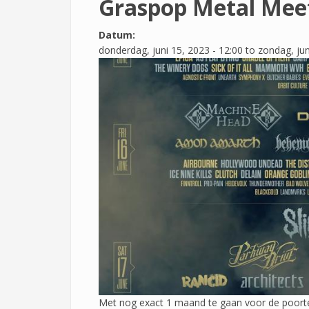
Graspop Metal Mee
Datum:
donderdag, juni 15, 2023 - 12:00
to
zondag, jun
Met nog exact 1 maand te gaan voor de poort