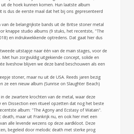
g uit de hoek kunnen komen. Hun laatste album
t is dus de eerste maal dat het bij ons gepresenteerd
van de belangrijkste bands uit de Britse stoner metal
oor knappe studio albums (9 stuks, het recentste, "The
2018) en indrukwekkende optredens. Dat gaat hier dus
tweede uitstapje naar één van de main stages, voor de
 Met hun zorgvuldig uitgekiende concept, solide en
nte liveshow blijven we deze band beschouwen als een
eepje stoner, maar nu uit de USA. Reeds jaren bezig
en ze een nieuw album (Sunrise on Slaughter Beach)
 in de zwartere krochten van de metal, waar deze
 en Dissection een ritueel opzetten dat nog het beste
ecentste album: "The Agony and Ecstasy of Watain".
c death, maar uit Frankrijk nu, en ook hier met een
 van alle levende wezens op deze aardkloot. Deze
en, begeleid door melodic death met sterke prog