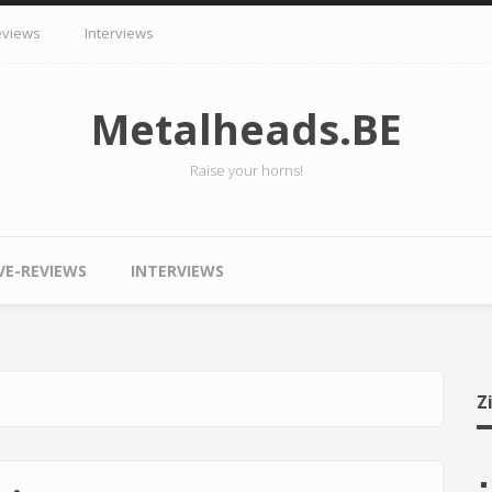
eviews
Interviews
Metalheads.BE
Raise your horns!
VE-REVIEWS
INTERVIEWS
Z