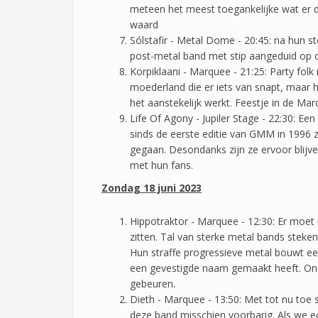
meteen het meest toegankelijke wat er 
waard
Sólstafir - Metal Dome - 20:45: na hun st
post-metal band met stip aangeduid o
Korpiklaani - Marquee - 21:25: Party folk
moederland die er iets van snapt, maar 
het aanstekelijk werkt. Feestje in de M
Life Of Agony - Jupiler Stage - 22:30: Een
sinds de eerste editie van GMM in 1996 zij
gegaan. Desondanks zijn ze ervoor bli
met hun fans.
Zondag 18 juni 2023
Hippotraktor - Marquee - 12:30: Er moet 
zitten. Tal van sterke metal bands steken
Hun straffe progressieve metal bouwt een 
een gevestigde naam gemaakt heeft. Onge
gebeuren.
Dieth - Marquee - 13:50: Met tot nu toe 
deze band misschien voorbarig. Als we e