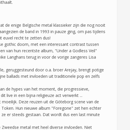
ithaalt.
t de enige Belgische metal klassieker zijn die nog nooit
angezien de band in 1993 in pauze ging, om pas tijdens
t euvel recht te zetten dus!
e gothic doom, met een interessant contrast tussen
jnen van hun recentste album, "Under a Godless Veil"
ike Langhans terug in voor de vorige zangeres Lisa
le, geruggesteund door o.a. broer Arejay, brengt potige
ne ballads met invloeden uit traditionele pop en zelfs
van de hypes van het moment, die progressieve,
 live in een bijna religieuze act verwerkt ...
dt moeilijk. Deze reuzen uit de Göteborg scene van de
ep Token. Hun nieuwe album "Foregone" zet hen echter
en ze er steeds gestaan. Dat wordt dus een last minute
 Zweedse metal met heel diverse invloeden. Niet