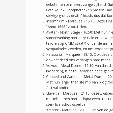
debutanten te maken: zanger/gitarist G
Łysejko (ex-Decapitated) en bassist Dav
stevige groovy death/thrash, dus dat ko
Insomnium - Marquee - 15:15: Deze Fin
"Anno 1696" voorstellen.
Avatar - North Stage - 16:50: Met hun n
samenwerking met Lzzy Hale erop, waterk
tevoren op GMM staat?) onder de arm en 
sympathieke Zweden, en niet voor het g
Katatonia - Marquee - 18:15: Ook deze ba
ook dat deed ons verlangen naar meer
Voivod - Metal Dome - 19:10: van thrash 
invloeden), is deze Canadese band geëvo
Coheed and Cambria - Metal Dome - 20:45
Met hun larger than life mix van prog ro
festival podia
Eluveitie - Marquee - 21:15: deze Zwitser
muziek samen met (al bijna even tradit
sterk live schouwspel van.
Kreator - Marquee - 23:00: Een van de g