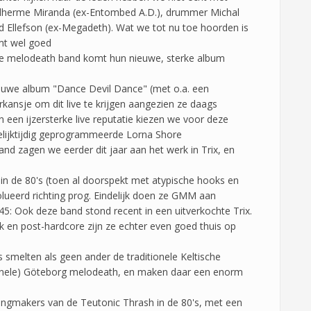
uilherme Miranda (ex-Entombed A.D.), drummer Michal
id Ellefson (ex-Megadeth). Wat we tot nu toe hoorden is
mt wel goed
se melodeath band komt hun nieuwe, sterke album
ieuwe album "Dance Devil Dance" (met o.a. een
ansje om dit live te krijgen aangezien ze daags
een ijzersterke live reputatie kiezen we voor deze
elijktijdig geprogrammeerde Lorna Shore
nd zagen we eerder dit jaar aan het werk in Trix, en
in de 80's (toen al doorspekt met atypische hooks en
lueerd richting prog. Eindelijk doen ze GMM aan
: Ook deze band stond recent in een uitverkochte Trix.
ck en post-hardcore zijn ze echter even goed thuis op
s smelten als geen ander de traditionele Keltische
ionele) Göteborg melodeath, en maken daar een enorm
angmakers van de Teutonic Thrash in de 80's, met een