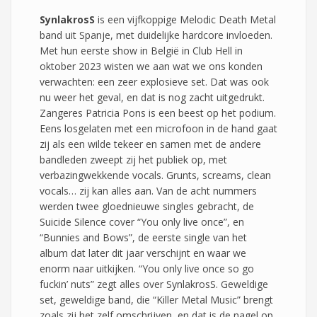
SynlakrosS
is een vijfkoppige Melodic Death Metal
band uit Spanje, met duidelijke hardcore invloeden.
Met hun eerste show in België in Club Hell in
oktober 2023 wisten we aan wat we ons konden
verwachten: een zeer explosieve set. Dat was ook
nu weer het geval, en dat is nog zacht uitgedrukt.
Zangeres Patricia Pons is een beest op het podium.
Eens losgelaten met een microfoon in de hand gaat
zij als een wilde tekeer en samen met de andere
bandleden zweept zij het publiek op, met
verbazingwekkende vocals. Grunts, screams, clean
vocals… zij kan alles aan. Van de acht nummers
werden twee gloednieuwe singles gebracht, de
Suicide Silence cover “You only live once”, en
“Bunnies and Bows”, de eerste single van het
album dat later dit jaar verschijnt en waar we
enorm naar uitkijken. “You only live once so go
fuckin’ nuts” zegt alles over SynlakrosS. Geweldige
set, geweldige band, die “Killer Metal Music” brengt
zoals zij het zelf omschrijven, en dat is de nagel op