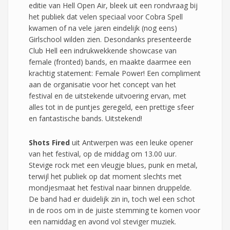
editie van Hell Open Air, bleek uit een rondvraag bij
het publiek dat velen speciaal voor Cobra Spell
kwamen of na vele jaren eindelijk (nog eens)
Girlschool wilden zien. Desondanks presenteerde
Club Hell een indrukwekkende showcase van
female (fronted) bands, en maakte daarmee een
krachtig statement: Female Power! Een compliment
aan de organisatie voor het concept van het
festival en de uitstekende uitvoering ervan, met
alles tot in de puntjes geregeld, een prettige sfeer
en fantastische bands. Uitstekend!
Shots Fired
uit Antwerpen was een leuke opener
van het festival, op de middag om 13.00 uur.
Stevige rock met een vleugje blues, punk en metal,
terwijl het publiek op dat moment slechts met
mondjesmaat het festival naar binnen druppelde.
De band had er duidelijk zin in, toch wel een schot
in de roos om in de juiste stemming te komen voor
een namiddag en avond vol steviger muziek.