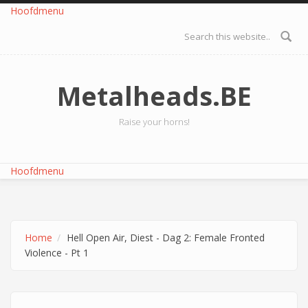
Overslaan en naar de inhoud gaan
Hoofdmenu
Zoekveld
Metalheads.BE
Raise your horns!
Hoofdmenu
Home
Hell Open Air, Diest - Dag 2: Female Fronted
Violence - Pt 1